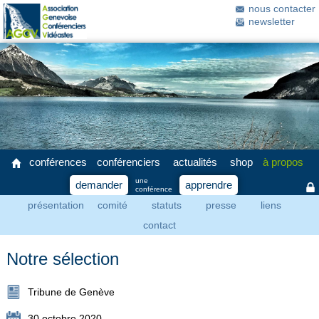
nous contacter
newsletter
conférences
conférenciers
actualités
shop
à propos
une
demander
apprendre
conférence
présentation
comité
statuts
presse
liens
contact
Notre sélection
Tribune de Genève
30 octobre 2020