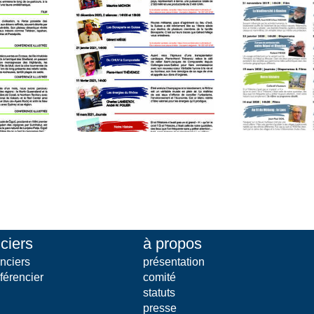
ciers
à propos
nciers
présentation
férencier
comité
statuts
presse