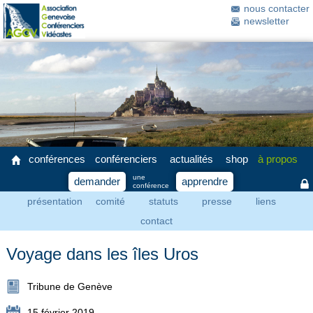
nous contacter
newsletter
conférences
conférenciers
actualités
shop
à propos
une
demander
apprendre
conférence
présentation
comité
statuts
presse
liens
contact
Voyage dans les îles Uros
Tribune de Genève
15 février 2019