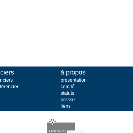
ciers
à propos
nciers
présentation
férencier
comité
statuts
presse
liens