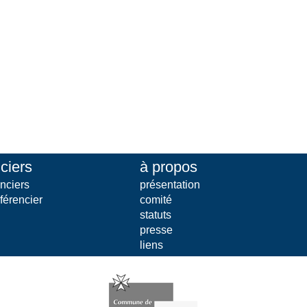
ciers
à propos
nciers
présentation
férencier
comité
statuts
presse
liens