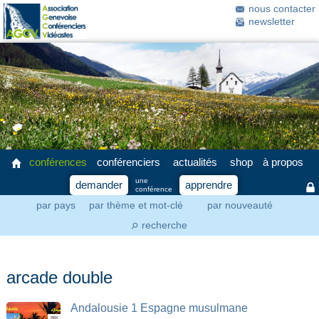
nous contacter
newsletter
conférences
conférenciers
actualités
shop
à propos
une
demander
apprendre
conférence
par pays
par thème et mot-clé
par nouveauté
recherche
⚲
arcade double
Andalousie 1 Espagne musulmane