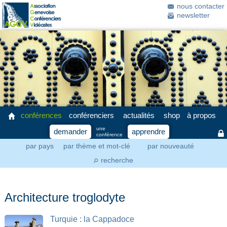
nous contacter
newsletter
conférences
conférenciers
actualités
shop
à propos
une
demander
apprendre
conférence
par pays
par thème et mot-clé
par nouveauté
recherche
⚲
Architecture troglodyte
Turquie : la Cappadoce