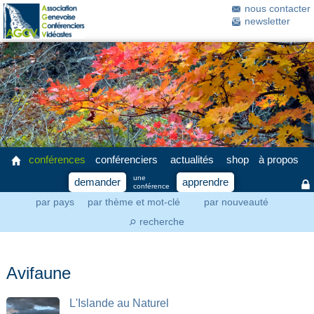
nous contacter
newsletter
conférences
conférenciers
actualités
shop
à propos
une
demander
apprendre
conférence
par pays
par thème et mot-clé
par nouveauté
recherche
⚲
Avifaune
L'Islande au Naturel