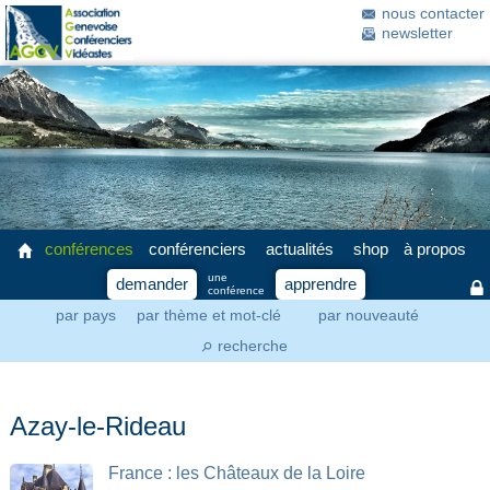
nous contacter
newsletter
conférences
conférenciers
actualités
shop
à propos
une
demander
apprendre
conférence
par pays
par thème et mot-clé
par nouveauté
recherche
⚲
Azay-le-Rideau
France : les Châteaux de la Loire