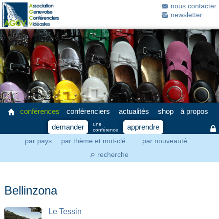
nous contacter
newsletter
conférences
conférenciers
actualités
shop
à propos
une
demander
apprendre
conférence
par pays
par thème et mot-clé
par nouveauté
recherche
⚲
Bellinzona
Le Tessin