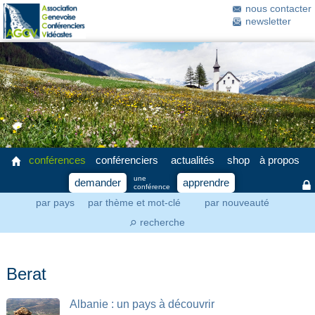
nous contacter
newsletter
conférences
conférenciers
actualités
shop
à propos
une
demander
apprendre
conférence
par pays
par thème et mot-clé
par nouveauté
recherche
⚲
Berat
Albanie : un pays à découvrir