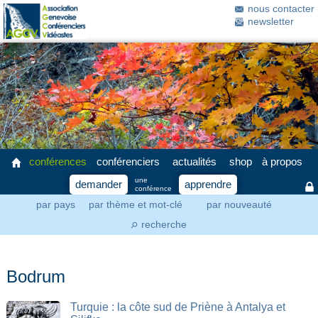
nous contacter
newsletter
conférences
conférenciers
actualités
shop
à propos
une
demander
apprendre
conférence
par pays
par thème et mot-clé
par nouveauté
recherche
⚲
Bodrum
Turquie : la côte sud de Priène à Antalya et