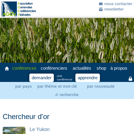
nous contacter
newsletter
conférences
conférenciers
actualités
shop
à propos
une
demander
apprendre
conférence
par pays
par thème et mot-clé
par nouveauté
recherche
⚲
Chercheur d'or
Le Yukon