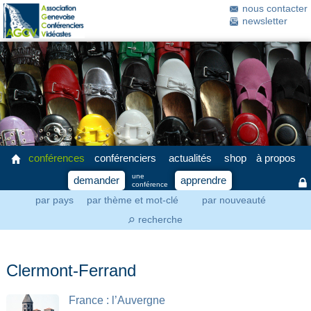
nous contacter
newsletter
conférences
conférenciers
actualités
shop
à propos
une
demander
apprendre
conférence
par pays
par thème et mot-clé
par nouveauté
recherche
⚲
Clermont-Ferrand
France : l’Auvergne