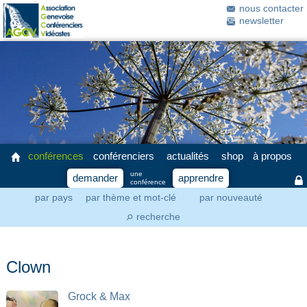
nous contacter
newsletter
conférences
conférenciers
actualités
shop
à propos
une
demander
apprendre
conférence
par pays
par thème et mot-clé
par nouveauté
recherche
⚲
Clown
Grock & Max