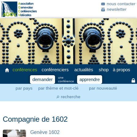
nous contacter
newsletter
conférences
conférenciers
actualités
shop
à propos
une
demander
apprendre
conférence
par pays
par thème et mot-clé
par nouveauté
recherche
⚲
Compagnie de 1602
Genève 1602