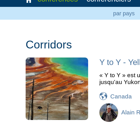
par pays
Corridors
Y to Y - Ye
« Y to Y » est 
jusqu'au Yukon
Canada
Alain 