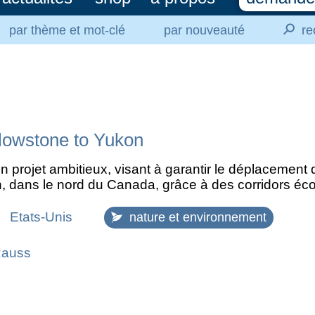
⚲
par thème et mot-clé
par nouveauté
re
llowstone to Yukon
un projet ambitieux, visant à garantir le déplacement
, dans le nord du Canada, grâce à des corridors éc
Etats-Unis
nature et environnement
Rauss