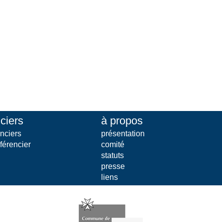
ciers
à propos
nciers
présentation
férencier
comité
statuts
presse
liens