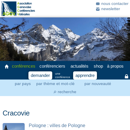
nous contacter
newsletter
conférences
conférenciers
actualités
shop
à propos
une
demander
apprendre
conférence
par pays
par thème et mot-clé
par nouveauté
recherche
⚲
Cracovie
Pologne : villes de Pologne