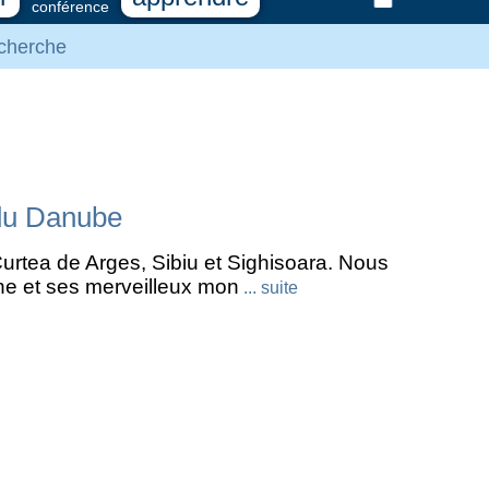
conférence
cherche
 du Danube
Curtea de Arges, Sibiu et Sighisoara. Nous
ine et ses merveilleux mon
... suite