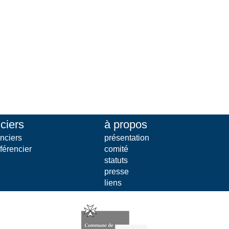
ciers
à propos
nciers
présentation
férencier
comité
statuts
presse
liens