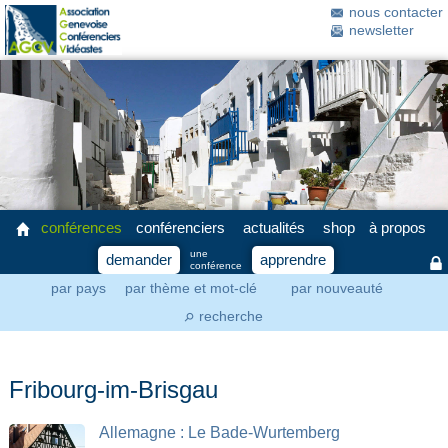
nous contacter
newsletter
conférences
conférenciers
actualités
shop
à propos
une
demander
apprendre
conférence
par pays
par thème et mot-clé
par nouveauté
recherche
⚲
Fribourg-im-Brisgau
Allemagne : Le Bade-Wurtemberg