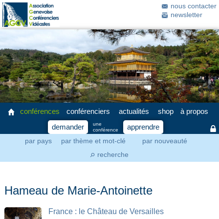
nous contacter
newsletter
conférences
conférenciers
actualités
shop
à propos
une
demander
apprendre
conférence
par pays
par thème et mot-clé
par nouveauté
recherche
⚲
Hameau de Marie-Antoinette
France : le Château de Versailles