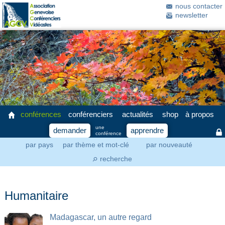
nous contacter
newsletter
conférences
conférenciers
actualités
shop
à propos
une
demander
apprendre
conférence
par pays
par thème et mot-clé
par nouveauté
recherche
⚲
Humanitaire
Madagascar, un autre regard