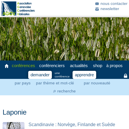
nous contacter
newsletter
conférences
conférenciers
actualités
shop
à propos
une
demander
apprendre
conférence
par pays
par thème et mot-clé
par nouveauté
recherche
⚲
Laponie
Scandinavie : Norvège, Finlande et Suède