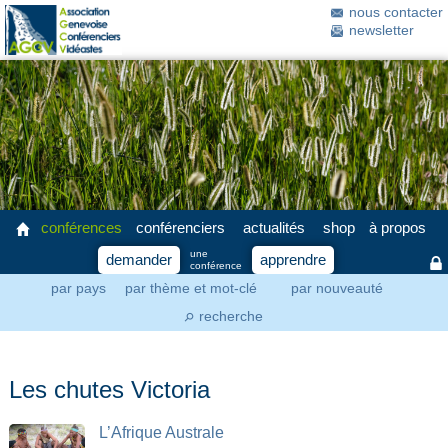
nous contacter
newsletter
conférences
conférenciers
actualités
shop
à propos
une
demander
apprendre
conférence
par pays
par thème et mot-clé
par nouveauté
recherche
⚲
Les chutes Victoria
L’Afrique Australe