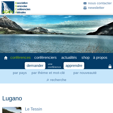
nous contacter
newsletter
conférences
conférenciers
actualités
shop
à propos
une
demander
apprendre
conférence
par pays
par thème et mot-clé
par nouveauté
recherche
⚲
Lugano
Le Tessin