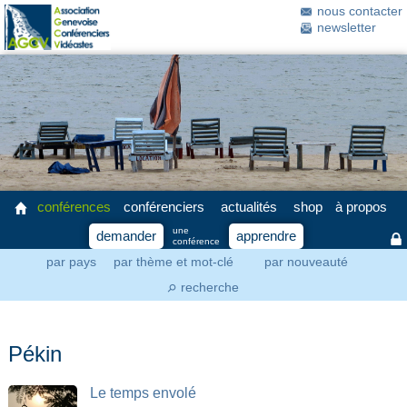
nous contacter
newsletter
conférences
conférenciers
actualités
shop
à propos
une
demander
apprendre
conférence
par pays
par thème et mot-clé
par nouveauté
recherche
⚲
Pékin
Le temps envolé