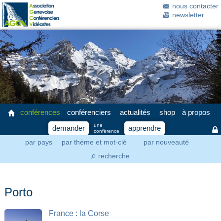
nous contacter
newsletter
conférences
conférenciers
actualités
shop
à propos
une
demander
apprendre
conférence
par pays
par thème et mot-clé
par nouveauté
recherche
⚲
Porto
France : la Corse