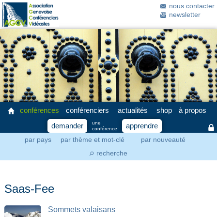
nous contacter
newsletter
conférences
conférenciers
actualités
shop
à propos
une
demander
apprendre
conférence
par pays
par thème et mot-clé
par nouveauté
recherche
⚲
Saas-Fee
Sommets valaisans