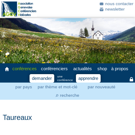
nous contacter
newsletter
conférences
conférenciers
actualités
shop
à propos
une
demander
apprendre
conférence
par pays
par thème et mot-clé
par nouveauté
recherche
⚲
Taureaux