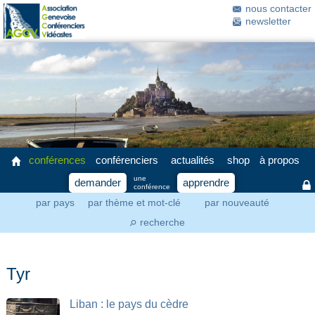
nous contacter
newsletter
conférences
conférenciers
actualités
shop
à propos
une
demander
apprendre
conférence
par pays
par thème et mot-clé
par nouveauté
recherche
⚲
Tyr
Liban : le pays du cèdre