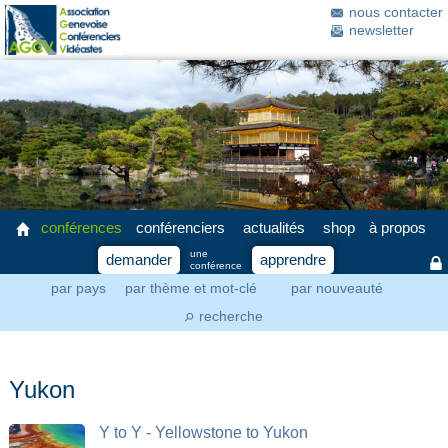
nous contacter
newsletter
conférences
conférenciers
actualités
shop
à propos
une
demander
apprendre
conférence
par pays
par thème et mot-clé
par nouveauté
recherche
⚲
Yukon
Y to Y - Yellowstone to Yukon