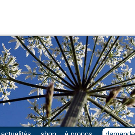
actualités
shop
à propos
demande