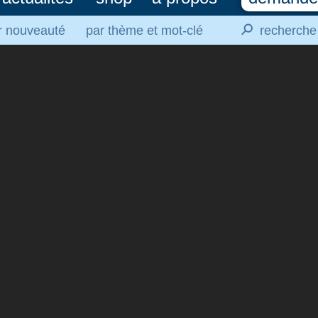
⚲
r nouveauté
par thème et mot-clé
recherche