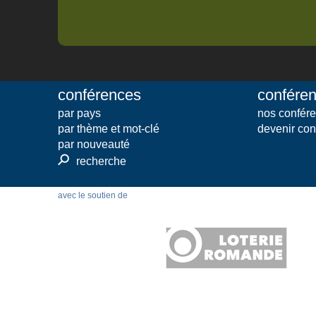
conférences
conféren
par pays
nos confére
par thème et mot-clé
devenir con
par nouveauté
⚲
recherche
avec le soutien de