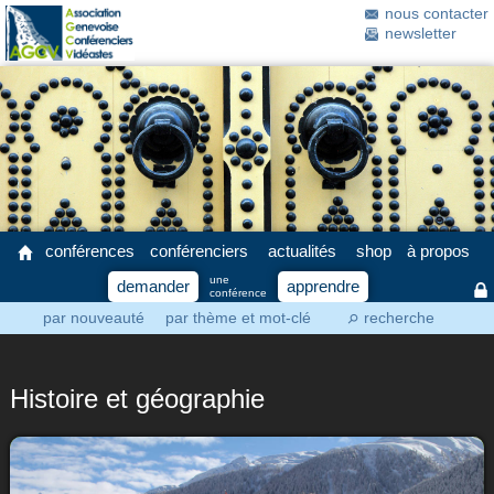
nous contacter
newsletter
conférences
conférenciers
actualités
shop
à propos
une
demander
apprendre
conférence
par nouveauté
par thème et mot-clé
recherche
⚲
Histoire et géographie