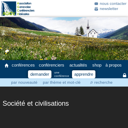
nous contacter
newsletter
conférences
conférenciers
actualités
shop
à propos
une
demander
apprendre
conférence
par nouveauté
par thème et mot-clé
recherche
⚲
Société et civilisations