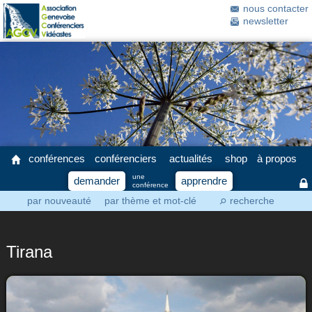
nous contacter
newsletter
conférences
conférenciers
actualités
shop
à propos
une
demander
apprendre
conférence
par nouveauté
par thème et mot-clé
recherche
⚲
Tirana