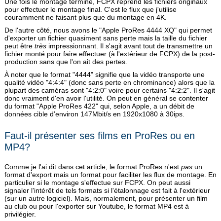
Une fois le montage terminé, FCPX reprend les fichiers originaux
pour effectuer le montage final. C'est le flux que j'utilise
couramment ne faisant plus que du montage en 4K.
De l'autre côté, nous avons le "Apple ProRes 4444 XQ" qui permet
d'exporter un fichier quasiment sans perte mais la taille du fichier
peut être
très
impressionnant. Il s'agit avant tout de transmettre un
fichier monté pour faire effectuer (à l'extérieur de FCPX) de la post-
production sans que l'on ait des pertes.
À noter que le format "4444" signifie que la vidéo transporte une
qualité vidéo "4:4:4" (donc sans perte en chrominance) alors que la
plupart des caméras sont "4:2:0" voire pour certains "4:2:2". Il s'agit
donc vraiment d'en avoir l'utilité. On peut en général se contenter
du format "Apple ProRes 422" qui, selon Apple, a un débit de
données cible d’environ 147Mbit/s en 1920x1080 à 30ips.
Faut-il présenter ses films en ProRes ou en
MP4?
Comme je l'ai dit dans cet article, le format ProRes n'est
pas
un
format d'export mais un format pour faciliter les flux de montage. En
particulier si le montage s'effectue sur FCPX. On peut aussi
signaler l'intérêt de tels formats si l'étalonnage est fait à l'extérieur
(sur un autre logiciel). Mais, normalement, pour présenter un film
au club ou pour l'exporter sur Youtube, le format MP4 est à
privilégier.