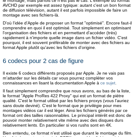
le montage; mais parfois ce n'est pas le cas. L'exemple du format
AVCHD par exemple est assez typique: autant c'est un bon format
de diffusion télévision, autant il est parfois impossible de faire un
montage avec ses fichiers-là.
D'où l'idée d'Apple de proposer un format "optimisé". Encore faut-il
comprendre en quoi il est optimisé. Tout simplement en optimisant
l'organisation des fichiers et en permettant d'accéder (très)
rapidement à n'importe quelle image dans un fichier vidéo. C'est
pourquoi, il est souvent préférable de monter avec des fichiers au
format Apple plutôt qu'avec les fichiers d'origine.
6 codecs pour 2 cas de figure
Il existe 6 codecs différents proposés par Apple. Je ne vais pas
m'attarder sur les détails car vous pourrez compléter vos
connaissances en lisant la documentation Apple à
ce sujet
.
Il faut simplement comprendre que nous avons, au bas de la liste,
le format "Apple ProRes 422 Proxy" qui est un format de piètre
qualité. C'est le format utilisé par les fichiers proxys (vous l'auriez
sans doute deviné). C'est le format que je privilégie pour mes
montages vidéos car il est léger. Ainsi les fichiers générés par ce
format ont des tailles raisonnables. Le principal intérêt est donc de
pouvoir monter relativement vite même avec des disques durs
relativement lents. En particulier si vos rushs sont en 4K.
Bien entendu, ce format n'est utilisé que durant le montage du film.