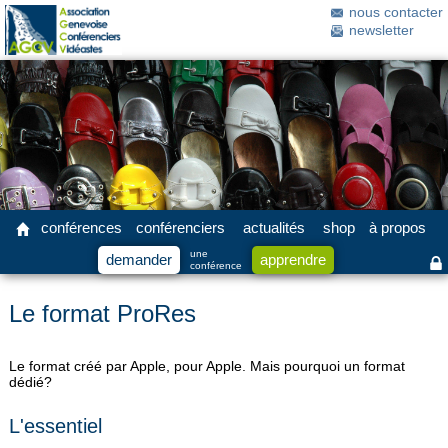
nous contacter
newsletter
conférences
conférenciers
actualités
shop
à propos
une
demander
apprendre
conférence
Le format ProRes
Le format créé par Apple, pour Apple. Mais pourquoi un format
dédié?
L'essentiel