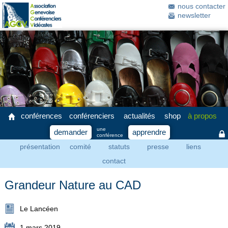
nous contacter
newsletter
conférences
conférenciers
actualités
shop
à propos
une
demander
apprendre
conférence
présentation
comité
statuts
presse
liens
contact
Grandeur Nature au CAD
Le Lancéen
1 mars 2019