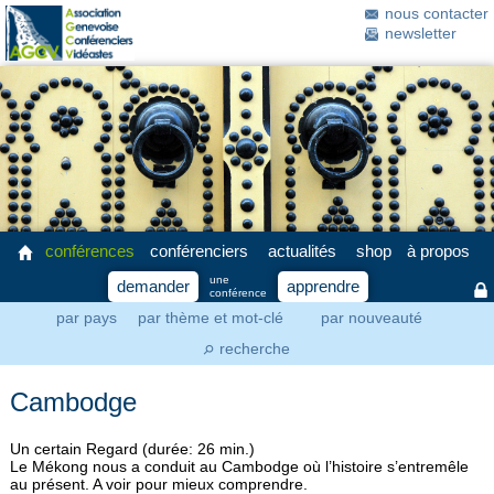
nous contacter
newsletter
conférences
conférenciers
actualités
shop
à propos
une
demander
apprendre
conférence
par pays
par thème et mot-clé
par nouveauté
recherche
⚲
Cambodge
Un certain Regard (durée: 26 min.)
Le Mékong nous a conduit au Cambodge où l’histoire s’entremêle
au présent. A voir pour mieux comprendre.