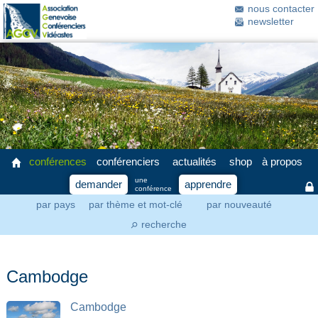
nous contacter
newsletter
conférences
conférenciers
actualités
shop
à propos
une
demander
apprendre
conférence
par pays
par thème et mot-clé
par nouveauté
recherche
⚲
Cambodge
Cambodge