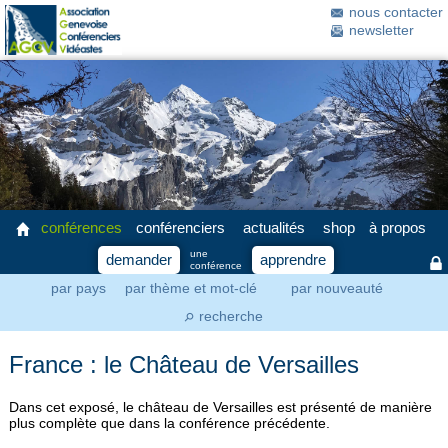
nous contacter
newsletter
conférences
conférenciers
actualités
shop
à propos
une
demander
apprendre
conférence
par pays
par thème et mot-clé
par nouveauté
recherche
⚲
France : le Château de Versailles
Dans cet exposé, le château de Versailles est présenté de manière
plus complète que dans la conférence précédente.