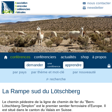
nous contacter
newsletter
conférences
conférenciers
actualités
shop
à propos
une
demander
apprendre
conférence
par pays
par thème et mot-clé
par nouveauté
recherche
⚲
La Rampe sud du Lötschberg
Le chemin pédestre de la ligne de chemin de fer du "Bern-
Lötschberg-Simplon" est le premier sentier ferroviaire d'Europe. Il
est situé dans le canton du Valais en Suisse.