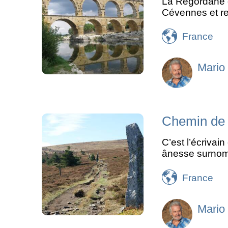
La Régordane o
Cévennes et rel
France
Mario
Chemin de 
C’est l’écriva
ânesse surno
France
Mario