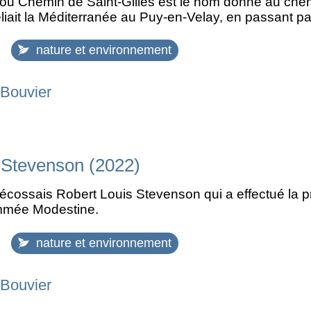
u Chemin de Saint-Gilles est le nom donné au chemi
iait la Méditerranée au Puy-en-Velay, en passant par 
nature et environnement
 Bouvier
Stevenson (2022)
in écossais Robert Louis Stevenson qui a effectué l
mmée Modestine.
nature et environnement
 Bouvier