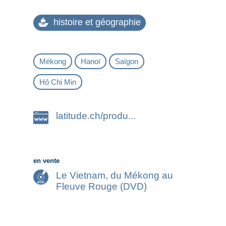
histoire et géographie
Mékong
Hanoï
Saïgon
Hô Chi Min
latitude.ch/produ...
en vente
Le Vietnam, du Mékong au
Fleuve Rouge (DVD)