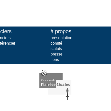
ciers
à propos
nciers
présentation
férencier
comité
statuts
presse
liens