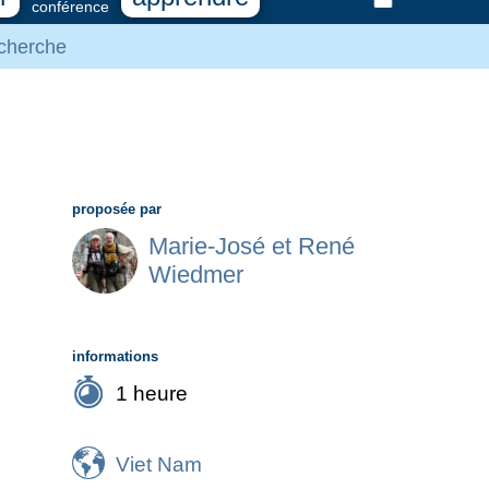
conférence
cherche
proposée par
Marie-José et René
Wiedmer
informations
1 heure
Viet Nam