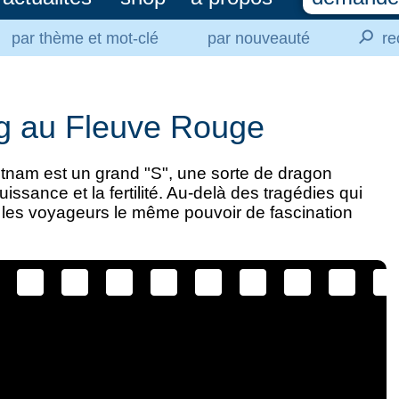
⚲
par thème et mot-clé
par nouveauté
re
g au Fleuve Rouge
Vietnam est un grand "S", une sorte de dragon
uissance et la fertilité. Au-delà des tragédies qui
r les voyageurs le même pouvoir de fascination