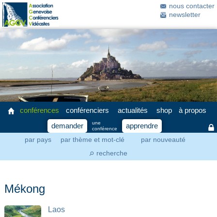
nous contacter
newsletter
conférences
conférenciers
actualités
shop
à propos
une
demander
apprendre
conférence
par pays
par thème et mot-clé
par nouveauté
recherche
⚲
Mékong
Laos