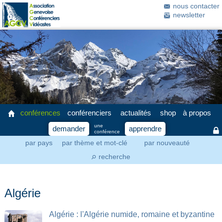
nous contacter
newsletter
conférences
conférenciers
actualités
shop
à propos
une
demander
apprendre
conférence
par pays
par thème et mot-clé
par nouveauté
recherche
⚲
Algérie
Algérie : l'Algérie numide, romaine et byzantine