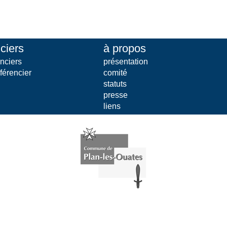
ciers
à propos
nciers
présentation
férencier
comité
statuts
presse
liens