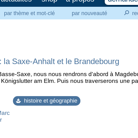
⚲
par thème et mot-clé
par nouveauté
re
 la Saxe-Anhalt et le Brandebourg
Basse-Saxe, nous nous rendrons d'abord à Magdebu
t Königslutter am Elm. Puis nous traverserons une p
histoire et géographie
Marc
r