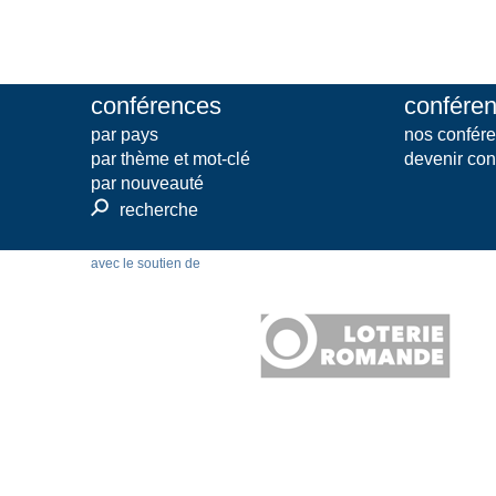
conférences
conféren
par pays
nos confére
par thème et mot-clé
devenir con
par nouveauté
⚲
recherche
avec le soutien de