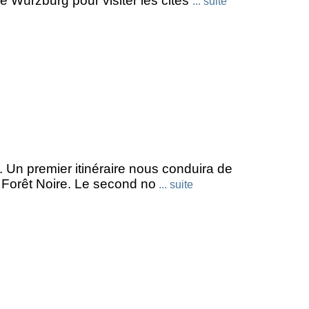
 Würzburg pour visiter les cités
... suite
 Un premier itinéraire nous conduira de
a Forêt Noire. Le second no
... suite