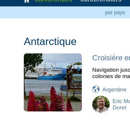
par pays
Antarctique
Croisière e
Navigation jus
colonies de ma
Argentine
Eric M
Doret