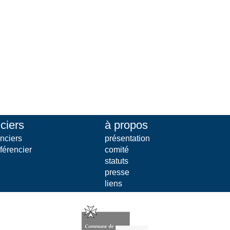
ciers
à propos
nciers
présentation
férencier
comité
statuts
presse
liens