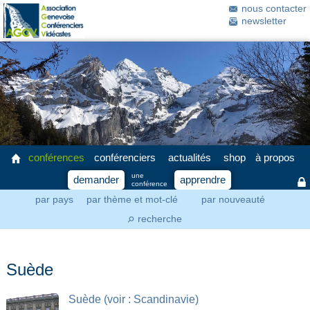
nous contacter
newsletter
conférences
conférenciers
actualités
shop
à propos
une
demander
apprendre
conférence
par pays
par thème et mot-clé
par nouveauté
recherche
⚲
Suède
Suède (voir : Scandinavie)