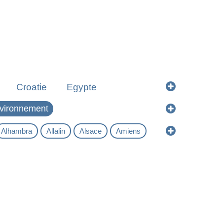
Croatie
Egypte
Israël
Italie
Jordanie
nvironnement
Norvège
Ouzbékistan
Alhambra
Allalin
Alsace
Amiens
isse
Syrie
troglodyte
Ardèche
Art Nouveau
Ballenberg
Bamberg
Barbagia
h
Bilbao
Birmanie
Bodrum
rano
Butrint
Cacérès
Cagliari