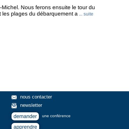
Carélie
Castille
Cathédrale
cedre
-Michel. Nous ferons ensuite le tour du
t les plages du débarquement a
... suite
Chiapas
Chiemsee
chutes
tantine
Cordoue
Crac des Chevaliers
Delphes
delta
Dent Blanche
Ephèse
Erevan
Erfoud
Erfurt
isgau
Garmisch-Partenkirchen
Genève
ade
Grindelwald
Grotte de Lascaux
nette
Haut-Karabakh
Hermance
nous contacter
sbruck
Isafjördur
Ishak Pasa
Ispahan
newsletter
 Corogne
La Forclaz
La Haye
La Sage
demander
une conférence
y
Lecce
Léon
Leyde
Lima
apprendre