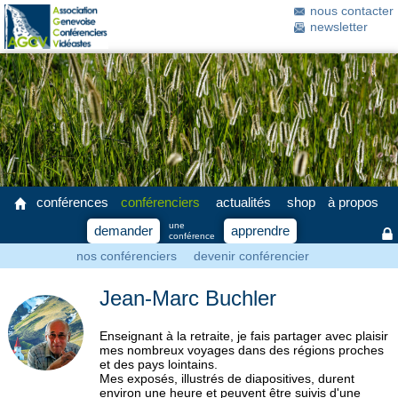
nous contacter
newsletter
conférences
conférenciers
actualités
shop
à propos
une
demander
apprendre
conférence
nos conférenciers
devenir conférencier
Jean-Marc Buchler
Enseignant à la retraite, je fais partager avec plaisir
mes nombreux voyages dans des régions proches
et des pays lointains.
Mes exposés, illustrés de diapositives, durent
environ une heure et peuvent être suivis d'une